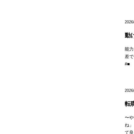
2026
動
能力
差で
#■
2026
転
〜や
ね」
て良