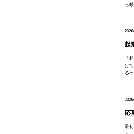
ら動
2026
起
「起
けて
るケ
2026
応
最初
す。