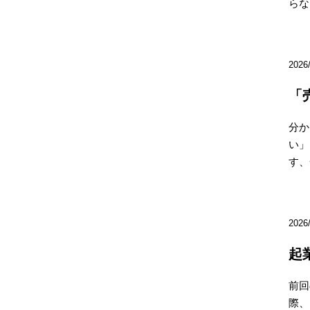
らな.
2026
「
分か
い」
す、
2026
起
前回
際、