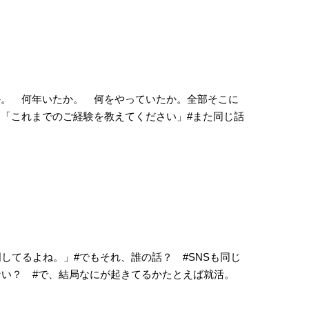
か。 何年いたか。 何をやっていたか。全部そこに
「これまでのご経験を教えてください」#また同じ話
してるよね。」#でもそれ、誰の話？ #SNSも同じ
ない？ #で、結局なにが起きてるかたとえば就活。