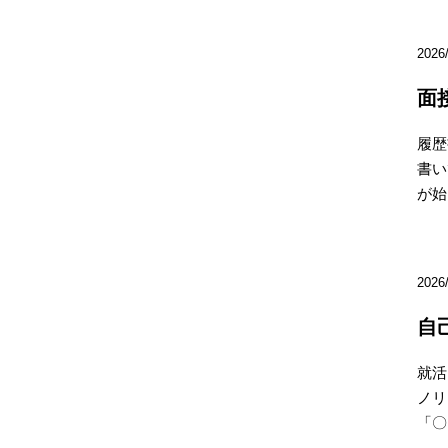
2026
面
履歴
書い
が始
2026
自
就活
ノリ
「〇