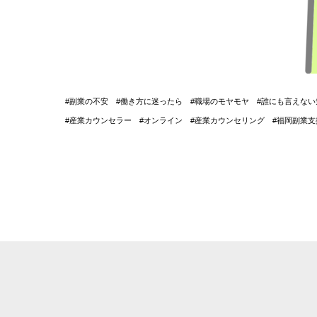
#副業の不安 #働き方に迷ったら #職場のモヤモヤ #誰にも言えな
#産業カウンセラー #オンライン #産業カウンセリング #福岡副業支