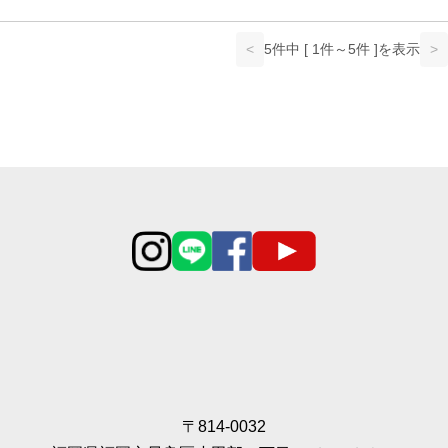
<
5件中 [ 1件～5件 ]を表示
>
〒814-0032