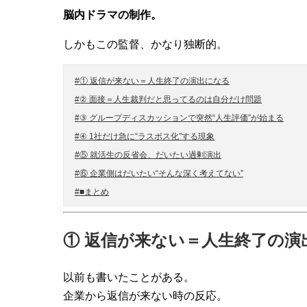
脳内ドラマの制作。
しかもこの監督、かなり独断的。
#① 返信が来ない＝人生終了の演出になる
#② 面接＝人生裁判だと思ってるのは自分だけ問題
#③ グループディスカッションで突然“人生評価”が始まる
#④ 1社だけ急に“ラスボス化”する現象
#⑤ 就活生の反省会、だいたい過剰演出
#⑥ 企業側はだいたい“そんな深く考えてない”
#■まとめ
① 返信が来ない＝人生終了の演
以前も書いたことがある。
企業から返信が来ない時の反応。