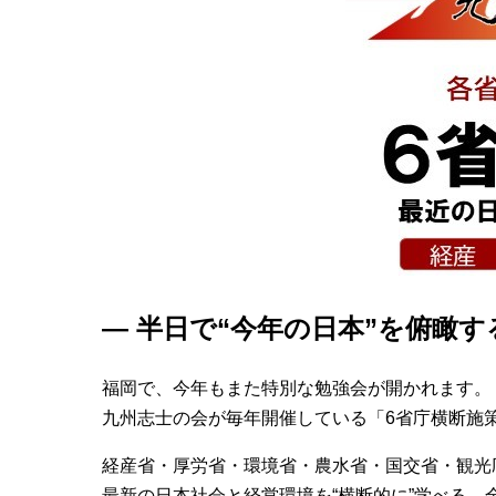
― 半日で“今年の日本”を俯瞰す
福岡で、今年もまた特別な勉強会が開かれます。
九州志士の会が毎年開催している「6省庁横断施
経産省・厚労省・環境省・農水省・国交省・観光
最新の日本社会と経営環境を“横断的に”学べる、