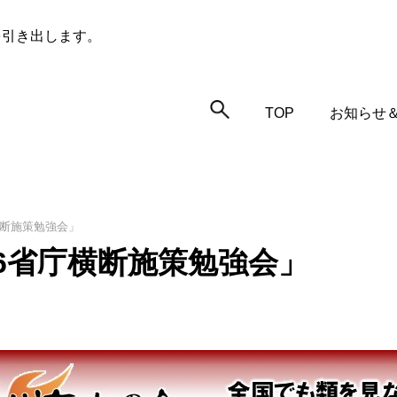
を引き出します。
TOP
お知らせ
横断施策勉強会」
6省庁横断施策勉強会」