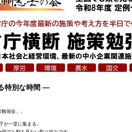
る特別な時間 ―
策勉強会」。
庁が一堂に集まる。
全国でも類を見ない取り組みです。