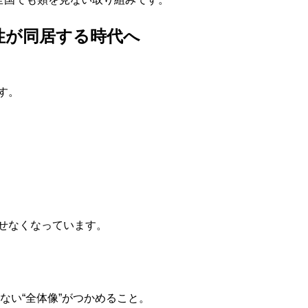
性が同居する時代へ
す。
せなくなっています。
ない“全体像”がつかめること。