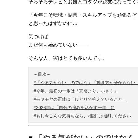
そろそろテレビとお餅とコタツが親友になってく
「今年こそ転職・副業・スキルアップを頑張るぞ
と思ったはずなのに…
気づけば
まだ何も始めていない——
そんな人、実はとても多いんです。
～目次～
#「やる気がない」のではなく「動き方が分からない
#今年、最初の一歩は「完璧より、小さく」
#モヤモヤの正体は「ひとりで抱えていること」
#2026年は「自分の強みを活かす一年」に
#もし今こんな気持ちなら、相談にお越しください
■
「やる気がない」のではなく