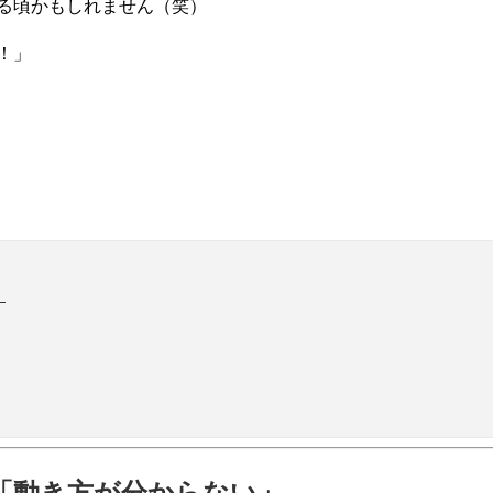
る頃かもしれません（笑）
！」
」
「動き方が分からない」