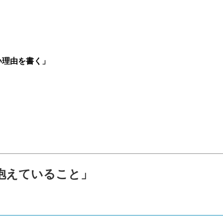
い理由を書く」
。
抱えていること」