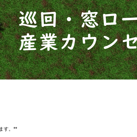
。
す。**