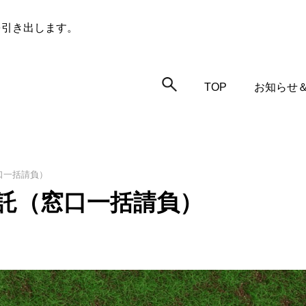
を引き出します。
TOP
お知らせ
口一括請負）
託（窓口一括請負）