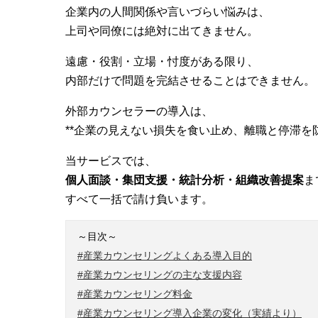
企業内の人間関係や言いづらい悩みは、
上司や同僚には絶対に出てきません。
遠慮・役割・立場・忖度がある限り、
内部だけで問題を完結させることはできません。
外部カウンセラーの導入は、
**企業の見えない損失を食い止め、離職と停滞を防ぐ
当サービスでは、
個人面談・集団支援・統計分析・組織改善提案
ま
すべて一括で請け負います。
～目次～
#産業カウンセリングよくある導入目的
#産業カウンセリングの主な支援内容
#産業カウンセリング料金
#産業カウンセリング導入企業の変化（実績より）