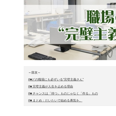
～目次～
#■どの職場にも必ずいる“完璧主義さん”
#■ 完璧主義が人生を止める理由
#■ チャンスは「待つ」ものじゃなく「作る」もの
#■ まとめ：だいたいで始める勇気を。