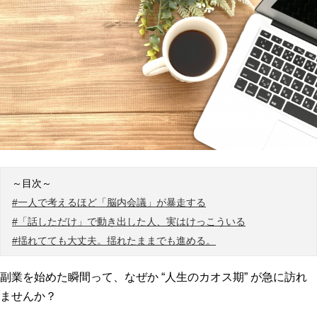
～目次～
#一人で考えるほど「脳内会議」が暴走する
#「話しただけ」で動き出した人、実はけっこういる
#揺れてても大丈夫。揺れたままでも進める。
副業を始めた瞬間って、なぜか “人生のカオス期” が急に訪れ
ませんか？