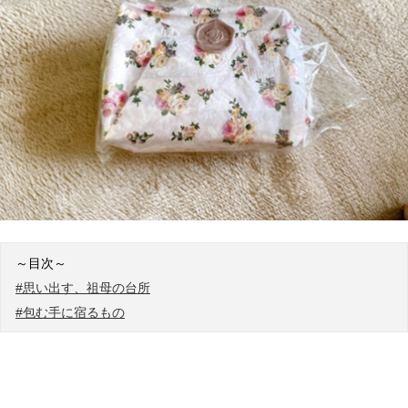
～目次～
#思い出す、祖母の台所
#包む手に宿るもの